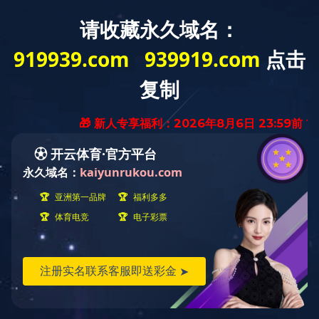
欢迎您来到米兰（中国）招标集团
网站首页
米兰（中国）概况
米兰（中国