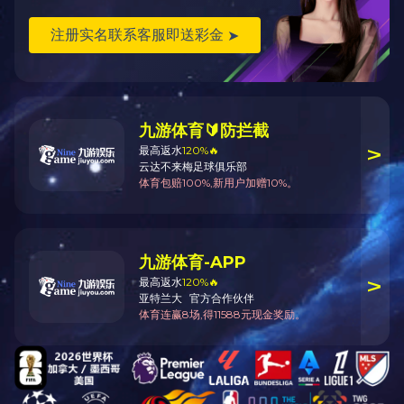
三、流标原因：
milan官网高等专科学校《
4-6岁幼儿创生性
（北京时间）截止，因递交响应文件的投标供
四、联系方式
1.项目单位：milan官网高等专科学校
地址：安徽省合肥市新站高新区学林路
110
联系电话：
0551-62520166
2.采购代理机构：milan官网
地址：合肥市包河区宿松路与南二环交叉口
联系人：王工
联系电话：
0551-62620513/1386591