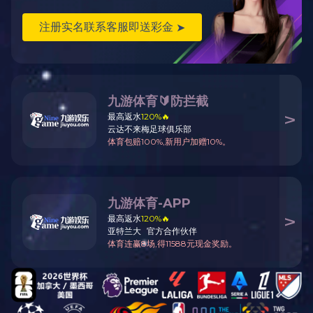
务中心工作人员、两企三新企业代表、社区书记等40
从企业发展现状、党建工作开展情况以及新形势下“两企
织进一步夯实了企业的根基，坚持思想引领凝聚清风正
捐助活动履行社会责任，基层党建工作有基础、有思路
郑岚副书记对集团的党建工作给予充分肯定，并就如何
记先后多次点名表扬集团党支部的党建工作，这充分体
位，坚持党务业务两手抓，积极履行社会责任、主动担