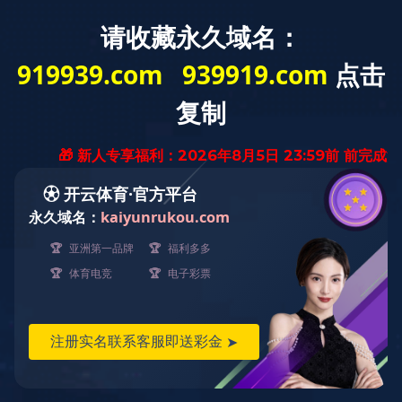
欢迎您来到米兰（中国）招标集团
网站首页
米兰（中国）概况
米兰（中国